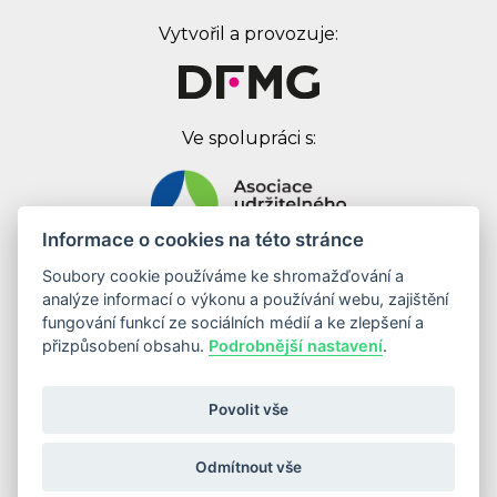
Vytvořil a provozuje:
Ve spolupráci s:
Informace o cookies na této stránce
Soubory cookie používáme ke shromažďování a
Digital First Marketing Group s.r.o.
analýze informací o výkonu a používání webu, zajištění
Jankovcova 1037/49
fungování funkcí ze sociálních médií a ke zlepšení a
170 00 Praha 7
přizpůsobení obsahu.
Podrobnější nastavení
.
IČ: 08262683
DIČ: CZ08262683
Povolit vše
Odebírat newsletter
Odmítnout vše