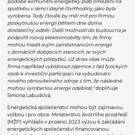
podobě komunitní energetiky platí omezení na
spotřebu v rámci stejné čtvrthodiny, jako byla
vyrobena. Tedy člověk by měl mít pro firmou
poskytnutou energii během dne doma
dostatečný odběr. Další možností do budoucna je
podpořit rozvoj elektromobility tím, že firmy
mohou hradit svým zaměstnancům energii
v domácích dobíjecích stanicích ze svých
energetických přebytků. Už dnes však může
firma například vybídnout zájemce z řad fyzických
osob k investiční participaci na vybudování
nového obnovitelného zdroje s tím, že následně
mohou vyrobenou energii odebírat,“
doplňuje
Simona Labudová.
Energetická společenství mohou být zajímavou
volbou i pro obce. Ministerstvo životního prostředí
(MŽP) vyhlásilo v prosinci 2023 výzvu k zakládání
energetických společenství financovanou