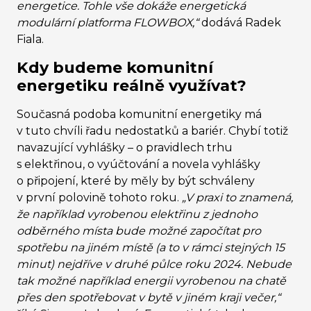
energetice. Tohle vše dokáže energetická
modulární platforma FLOWBOX,“
dodává Radek
Fiala.
Kdy budeme komunitní
energetiku reálně využívat?
Současná podoba komunitní energetiky má
v tuto chvíli řadu nedostatků a bariér. Chybí totiž
navazující vyhlášky
–
o pravidlech trhu
s elektřinou, o vyúčtování a novela vyhlášky
o připojení
, které by měly by být schváleny
v první polovině tohoto roku.
„V praxi to znamená,
že například vyrobenou elektřinu z jednoho
odběrného místa bude možné započítat pro
spotřebu na jiném místě (a to v rámci stejných 15
minut) nejdříve v druhé půlce roku 2024. Nebude
tak možné například energii vyrobenou na chatě
přes den spotřebovat v bytě v jiném kraji večer,“