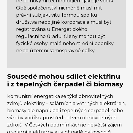
nebo novými technologiemi jako je vodík.
Obě společenství nicméně musí mít
právní subjektivitu formou spolku,
družstva nebo jiné korporace
a musí být
registrována u Energetického
regulačního úřadu. Členy mohou být
fyzické osoby, malé nebo střední podniky
nebo územní samosprávné celky.
Sousedé mohou sdílet elektřinu
i z tepelných čerpadel či biomasy
Komunitní energetika se týká obnovitelných
zdrojů elektřiny – solárních a větrných elektráren,
biomasy ale například i tepelných čerpadel nebo
výroby vodíku prostřednictvím obnovitelných
zdrojů. V Českých podmínkách je největší zájem
o solární elektrárny a i v případě bytových či