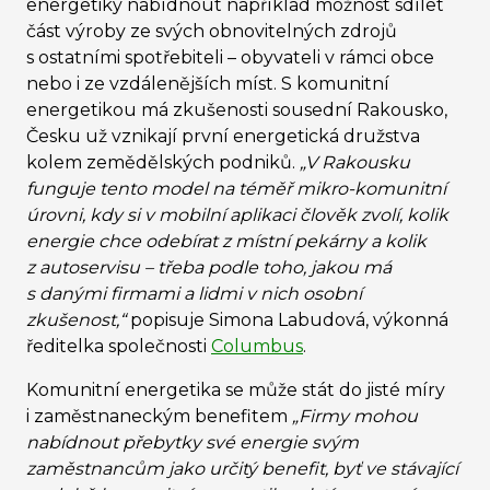
energetiky nabídnout například možnost sdílet
část výroby ze svých obnovitelných zdrojů
s ostatními spotřebiteli – obyvateli v rámci obce
nebo i ze vzdálenějších míst. S komunitní
energetikou má zkušenosti sousední Rakousko,
Česku už vznikají první energetická družstva
kolem zemědělských podniků.
„V Rakousku
funguje tento model na téměř mikro-komunitní
úrovni, kdy si v mobilní aplikaci člověk zvolí, kolik
energie chce odebírat z místní pekárny a kolik
z autoservisu – třeba podle toho, jakou má
s danými firmami a lidmi v nich osobní
zkušenost,“
popisuje Simona Labudová, výkonná
ředitelka společnosti
Columbus
.
Komunitní energetika se může stát do jisté míry
i zaměstnaneckým benefitem
„Firmy mohou
nabídnout přebytky své energie svým
zaměstnancům jako určitý benefit, byť ve stávající