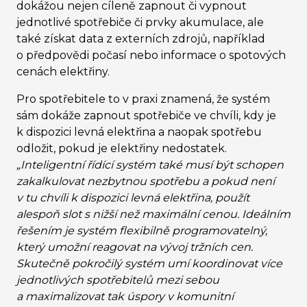
dokážou nejen cíleně zapnout či vypnout
jednotlivé spotřebiče či prvky akumulace, ale
také získat data z externích zdrojů, například
o předpovědi počasí nebo informace o spotových
cenách elektřiny.
Pro spotřebitele to v praxi znamená, že systém
sám dokáže zapnout spotřebiče ve chvíli, kdy je
k dispozici levná elektřina a naopak spotřebu
odložit, pokud je elektřiny nedostatek.
„Inteligentní řídící systém také musí být schopen
zakalkulovat nezbytnou spotřebu a pokud není
v tu chvíli k dispozici levná elektřina, použít
alespoň slot s nižší než maximální cenou. Ideálním
řešením je systém flexibilně programovatelný,
který umožní reagovat na vývoj tržních cen.
Skutečně pokročilý systém umí koordinovat více
jednotlivých spotřebitelů mezi sebou
a maximalizovat tak úspory v komunitní