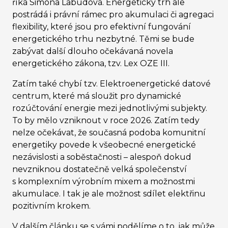
říká Simona Labudová. Energetický trh ale
postrádá i právní rámec pro akumulaci či agregaci
flexibility, které jsou pro efektivní fungování
energetického trhu nezbytné. Těmi se bude
zabývat další dlouho očekávaná novela
energetického zákona, tzv. Lex OZE III.
Zatím také chybí tzv. Elektroenergetické datové
centrum, které má sloužit pro dynamické
rozúčtování energie mezi jednotlivými subjekty.
To by mělo vzniknout v roce 2026. Zatím tedy
nelze očekávat, že současná podoba komunitní
energetiky povede k všeobecné energetické
nezávislosti a soběstačnosti – alespoň dokud
nevzniknou dostatečně velká společenství
s komplexním výrobním mixem a možnostmi
akumulace. I tak je ale možnost sdílet elektřinu
pozitivním krokem.
V dalším článku se s vámi podělíme o to, jak může