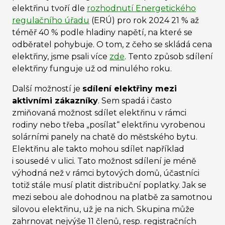
elektřinu tvoří dle
rozhodnutí Energetického
regulačního úřadu
(ERÚ) pro rok 2024 21 % až
téměř 40 % podle hladiny napětí, na které se
odběratel pohybuje. O tom, z čeho se skládá cena
elektřiny, jsme psali více
zde
. Tento způsob sdílení
elektřiny funguje už od minulého roku.
Další možností je
sdílení elektřiny mezi
aktivními zákazníky
. Sem spadá i často
zmiňovaná možnost sdílet elektřinu v rámci
rodiny nebo třeba „posílat“ elektřinu vyrobenou
solárními panely na chatě do městského bytu.
Elektřinu ale takto mohou sdílet například
i sousedé v ulici. Tato možnost sdílení je méně
výhodná než v rámci bytových domů, účastníci
totiž stále musí platit distribuční poplatky. Jak se
mezi sebou ale dohodnou na platbě za samotnou
silovou elektřinu, už je na nich. Skupina může
zahrnovat nejvýše 11 členů, resp. registračních