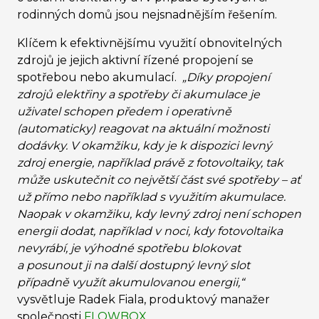
rodinných domů jsou nejsnadnějším řešením.
Klíčem k efektivnějšímu využití obnovitelných
zdrojů je jejich aktivní řízené propojení se
spotřebou nebo akumulací.
„Díky propojení
zdrojů elektřiny a spotřeby či akumulace je
uživatel schopen předem i operativně
(automaticky) reagovat na aktuální možnosti
dodávky. V okamžiku, kdy je k dispozici levný
zdroj energie, například právě z fotovoltaiky, tak
může uskutečnit co největší část své spotřeby – ať
už přímo nebo například s využitím akumulace.
Naopak v okamžiku, kdy levný zdroj není schopen
energii dodat, například v noci, kdy fotovoltaika
nevyrábí, je výhodné spotřebu blokovat
a posunout ji na další dostupný levný slot
případně využít akumulovanou energii,“
vysvětluje Radek Fiala, produktový manažer
společnosti
FLOWBOX
.