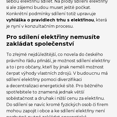
sebou elektřinu sdílet. Na plody sdílení elektřiny
si ale zájemci budou muset ještě počkat.
Konkrétní podmínky sdílení totiž upravuje
vyhláška o pravidlech trhu s elektřinou
, která
je nyní v konzultačním procesu.
Pro sdílení elektřiny nemusíte
zakládat společenství
To zřejmě nejdůležitější, co novela do českého
právního řádu přináší, je možnost sdílení elektřiny
a to i pro občany, kteří by jinak neměli možnost
čerpat výhody vlastních zdrojů. V budoucnu má
sdílení elektřiny pomoci diverzifikaci
a decentralizaci energetické sítě. Pro běžného
spotřebitele to znamená jednak větší
soběstačnost a druhak i nižší cenu za elektřinu.
Do sdílení se navíc kromě fyzických osob či firem
mohou zapojit i obce a ke sdílení elektřiny není