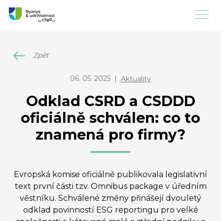
Zpět
06. 05. 2025
|
Aktuality
Odklad CSRD a CSDDD
oficiálně schválen: co to
znamená pro firmy?
Evropská komise oficiálně publikovala legislativní
text první části tzv. Omnibus package v úředním
věstníku. Schválené změny přinášejí dvouletý
odklad povinností ESG reportingu pro velké