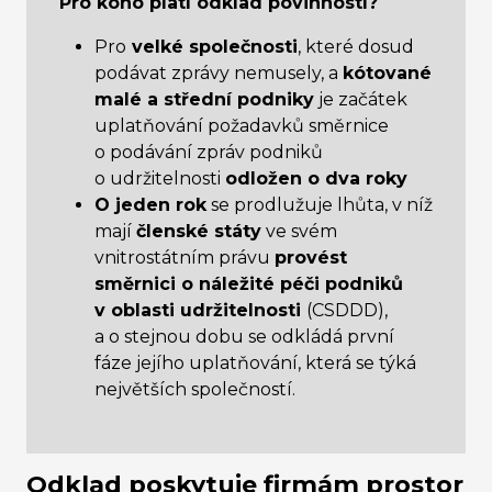
Pro koho platí odklad povinností?
Pro
velké společnosti
, které dosud
podávat zprávy nemusely, a
kótované
malé a střední podniky
je začátek
uplatňování požadavků směrnice
o podávání zpráv podniků
o udržitelnosti
odložen o dva roky
O jeden rok
se prodlužuje lhůta, v níž
mají
členské státy
ve svém
vnitrostátním právu
provést
směrnici o náležité péči podniků
v oblasti udržitelnosti
(CSDDD),
a o stejnou dobu se odkládá první
fáze jejího uplatňování, která se týká
největších společností.
Odklad poskytuje firmám prostor