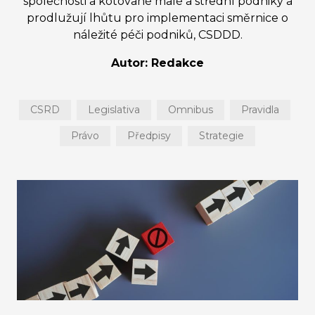
společnosti a kótované malé a střední podniky a
prodlužují lhůtu pro implementaci směrnice o
náležité péči podniků, CSDDD.
Autor: Redakce
CSRD
Legislativa
Omnibus
Pravidla
Právo
Předpisy
Strategie