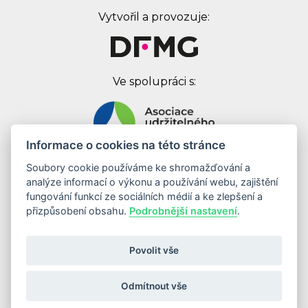
Vytvořil a provozuje:
Ve spolupráci s:
Informace o cookies na této stránce
Soubory cookie používáme ke shromažďování a
Digital First Marketing Group s.r.o.
analýze informací o výkonu a používání webu, zajištění
Jankovcova 1037/49
fungování funkcí ze sociálních médií a ke zlepšení a
170 00 Praha 7
přizpůsobení obsahu.
Podrobnější nastavení
.
IČ: 08262683
DIČ: CZ08262683
Povolit vše
Odebírat newsletter
Odmítnout vše