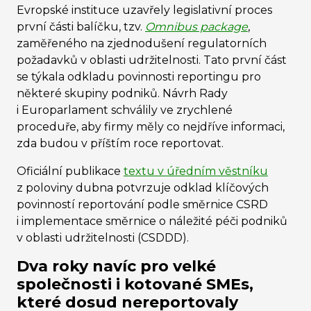
Evropské instituce uzavřely legislativní proces
první části balíčku, tzv.
Omnibus package
,
zaměřeného na zjednodušení regulatorních
požadavků v oblasti udržitelnosti. Tato první část
se týkala odkladu povinnosti reportingu pro
některé skupiny podniků. Návrh Rady
i Europarlament schválily ve zrychlené
proceduře, aby firmy měly co nejdříve informaci,
zda budou v příštím roce reportovat.
Oficiální publikace
textu v úředním věstníku
z poloviny dubna potvrzuje odklad klíčových
povinností reportování podle směrnice CSRD
i implementace směrnice o náležité péči podniků
v oblasti udržitelnosti (CSDDD).
Dva roky navíc pro velké
společnosti i kotované SMEs,
které dosud nereportovaly