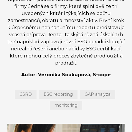
firmy. Jedná se o firmy, které splní dvě ze tří
uvedených kritérií týkajících se počtu
zaměstnanců, obratu a množství aktiv. První krok
k úspěšnému nefinančnímu reportu představuje
včasná příprava. Jenže i ta skýtá různá úskalí, trh
teď například zaplavují různí ESG poradci slibující
nereálná řešení anebo nabídky ESG certifikací,
které mohou celý proces zbytečně prodloužit a
prodražit.
Autor: Veronika Soukupová, S-cope
CSRD
ESG reporting
GAP analýza
monitoring