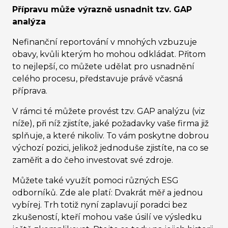
Přípravu může výrazně usnadnit tzv. GAP
analýza
Nefinanční reportování v mnohých vzbuzuje
obavy, kvůli kterým ho mohou odkládat. Přitom
to nejlepší, co můžete udělat pro usnadnění
celého procesu, představuje právě včasná
příprava.
V rámci té můžete provést tzv. GAP analýzu (viz
níže), při níž zjistíte, jaké požadavky vaše firma již
splňuje, a které nikoliv. To vám poskytne dobrou
výchozí pozici, jelikož jednoduše zjistíte, na co se
zaměřit a do čeho investovat své zdroje.
Můžete také využít pomoci různých ESG
odborníků. Zde ale platí: Dvakrát měř a jednou
vybírej. Trh totiž nyní zaplavují poradci bez
zkušeností, kteří mohou vaše úsilí ve výsledku