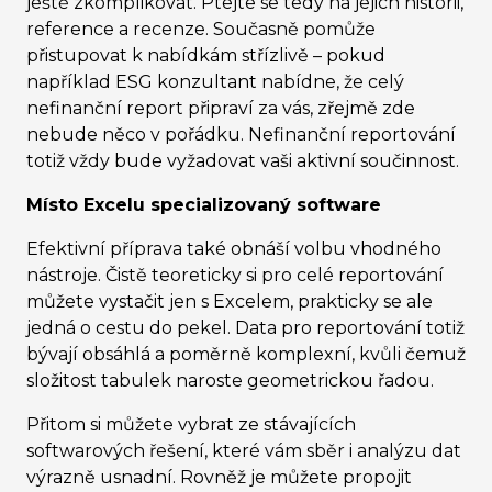
ještě zkomplikovat. Ptejte se tedy na jejich historii,
reference a recenze. Současně pomůže
přistupovat k nabídkám střízlivě – pokud
například ESG konzultant nabídne, že celý
nefinanční report připraví za vás, zřejmě zde
nebude něco v pořádku. Nefinanční reportování
totiž vždy bude vyžadovat vaši aktivní součinnost.
Místo Excelu specializovaný software
Efektivní příprava také obnáší volbu vhodného
nástroje. Čistě teoreticky si pro celé reportování
můžete vystačit jen s Excelem, prakticky se ale
jedná o cestu do pekel. Data pro reportování totiž
bývají obsáhlá a poměrně komplexní, kvůli čemuž
složitost tabulek naroste geometrickou řadou.
Přitom si můžete vybrat ze stávajících
softwarových řešení, které vám sběr i analýzu dat
výrazně usnadní. Rovněž je můžete propojit