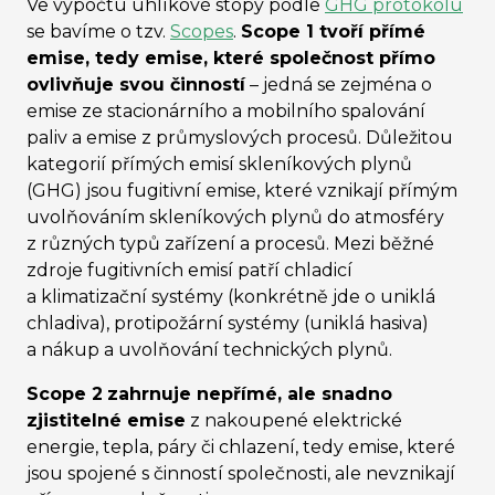
Ve výpočtu uhlíkové stopy podle
GHG protokolu
se bavíme o tzv.
Scopes
.
Scope 1 tvoří přímé
emise, tedy emise, které společnost přímo
ovlivňuje svou činností
– jed
ná se zejména o
emise ze stacionárního a mobilního spalování
paliv a emise z průmyslových procesů. Důležitou
kategorií přímých emisí skleníkových plynů
(GHG) jsou fugitivní emise, které vznikají přímým
uvolňováním skleníkových plynů do atmosféry
z různých typů zařízení a procesů. Mezi běžné
zdroje fugitivních emisí patří chladicí
a klimatizační systémy (konkrétně jde o uniklá
chladiva), protipožární systémy (uniklá hasiva)
a nákup a uvolňování technických plynů.
Scope 2
zahrnuje nepřímé, ale snadno
zjistitelné emise
z nakoupené elektrické
energie, tepla, páry či chlazení, tedy emise, které
jsou spojené s činností společnosti, ale nevznikají