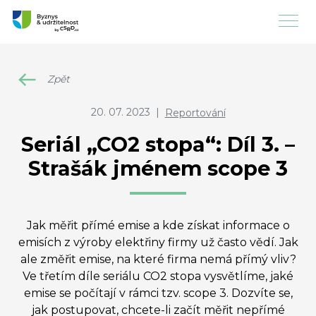
Zpět
20. 07. 2023
|
Reportování
Seriál „CO2 stopa“: Díl 3. –
Strašák jménem scope 3
Jak měřit přímé emise a kde získat informace o
emisích z výroby elektřiny firmy už často vědí. Jak
ale změřit emise, na které firma nemá přímý vliv?
Ve třetím díle seriálu CO2 stopa vysvětlíme, jaké
emise se počítají v rámci tzv. scope 3. Dozvíte se,
jak postupovat, chcete-li začít měřit nepřímé