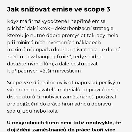
Jak snižovat emise ve scope 3
Když má firma vypočtené i nepřímé emise,
přichází další krok
–
dekarbonizační strategie,
kterou je nutné dobře promyslet tak, aby měla
při i minimálních investičních nákladech
maximální dopad a dobrou návratnost. Je dobré
začít u „low hanging fruits“, tedy snadno
dosažitelným cílům, a dále postupovat
k případných větším investicím.
Scope 3 se dá reálně ovlivnit například pečlivým
výběrem dodavatelů materiálů, dopravců nebo
distributorů či motivací zaměstnanců používat
pro dojíždění do práce hromadnou dopravu,
spolujízdu nebo kola.
U nevýrobních firem není totiž neobvyklé, že
dojíždění zaměstnanců do práce tvoří více