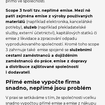
přímo ve společnosti.
Scope 3 tvoří tzv. nepřímé emise. Mezi ně
patří zejmén
a emise z výroby používaných
materiálů
(například elektronika, kancelářské
potřeby),
služeb
(například překladatelské
služby, externí účetnictví), kapitálových statků či
emise z likvidace a zpracování odpadu
vyprodukovaného společností. Kromě toho scope
3 zahrnuje také emise spojené se
služebními
cestami zaměstnanců a dojížděním
zaměstnanců do práce
,
emise z dopravy
a distribuce zajišťo
vané společností
i dodavateli
.
Přímé emise vypočte firma
snadno, nepřímé jsou problém
V praxi se setkáváme s tím, že
společnosti
vcelku
snadno vypočtou přímé emise a emise z nákupu