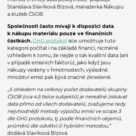
Stanislava Slavíková Bízová, manažerka Nákupu
a služeb ČSOB.
Společnosti často mívají k dispozici data
k nákupu materiálu pouze ve finančních
částkách.
GHG protokol
sice umožňuje tuto
kategorii počítat i na základě financí, nicméně
vzhledem k tomu, že nejde o tak kvalitní data (ani
v případě emisních faktorů), jako když jsou
nákupy vedeny v hmotnostech, výsledné
množství emisí pak bývá značně zkreslené.
„S ohledem na celkový počet dodavatelů skupiny
ČSOB (cca 4,5 tisíce subjektů) je nereálné získávat
data přímo od všech dodavatelů, zvažujeme tedy
nejvhodnější metody výpočtu emisí ve scope 3
dle GHG protokolu, tj. podle finančních objemů,
průměrů dle odvětví či hybridní metodou,“
dodává Slavíková Bízová.