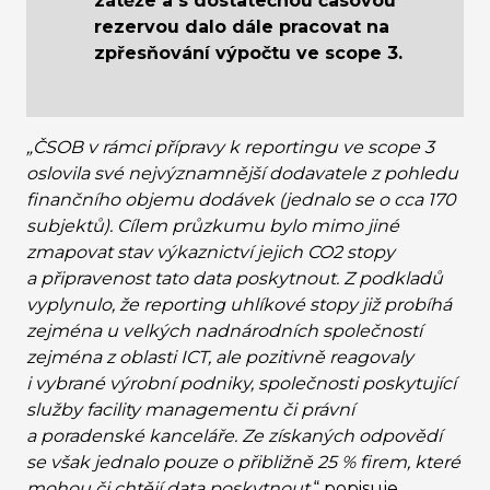
zátěže a s dostatečnou časovou
rezervou dalo dále pracovat na
zpřesňování výpočtu ve scope 3.
„ČSOB v rámci přípravy k reportingu ve scope 3
oslovila své nejvýznamnější dodavatele z pohledu
finančního objemu dodávek (jednalo se o cca 170
subjektů). Cílem průzkumu bylo mimo jiné
zmapovat stav výkaznictví jejich CO
2
stopy
a připravenost tato data poskytnout. Z podkladů
vyplynulo, že reporting uhlíkové stopy již probíhá
zejména u velkých nadnárodních společností
zejména z oblasti ICT, ale pozitivně reagovaly
i vybrané výrobní podniky, společnosti poskytující
služby facility managementu či právní
a poradenské kanceláře. Ze získaných odpovědí
se však jednalo pouze o přibližně 25 % firem, které
mohou či chtějí data poskytnout,
“ popisuje