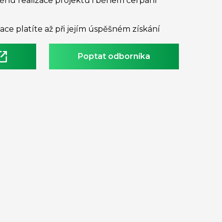
hu realizace projektu i během čerpání
tace platíte až při jejím úspěšném získání
Poptat odborníka