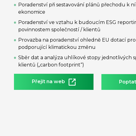
Poradenství při sestavování plánů přechodu k n
ekonomice
Poradenství ve vztahu k budoucím ESG report
povinnostem společností / klientů
Provazba na poradenství ohledně EU dotací pro
podporující klimatickou změnu
Sběr dat a analýza uhlíkové stopy jednotlivých s
klientů („carbon footprint“)
Přejít na web
Poptat