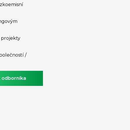
ízkoemisní
ingovým
 projekty
polečností /
 odborníka