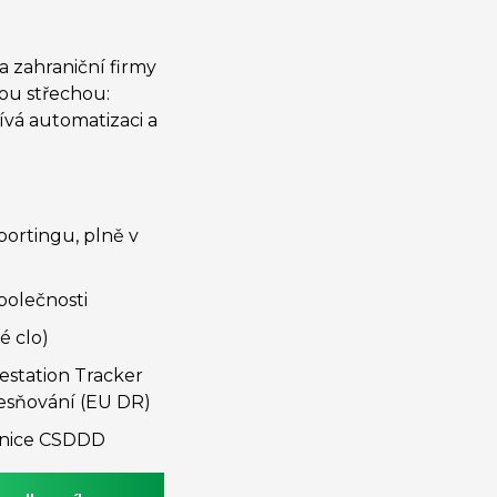
 zahraniční firmy
ou střechou:
ívá automatizaci a
ortingu, plně v
polečnosti
é clo)
estation Tracker
esňování (EU DR)
rnice CSDDD