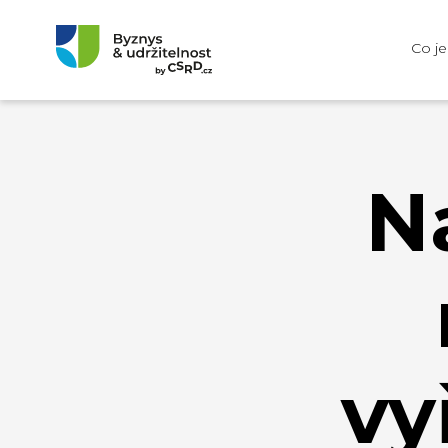
Co j
N
vy