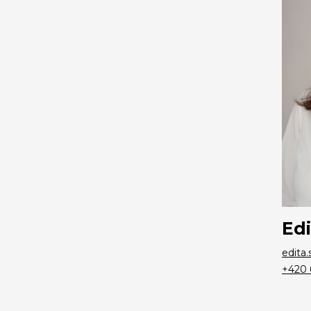
Edi
edita
+420 