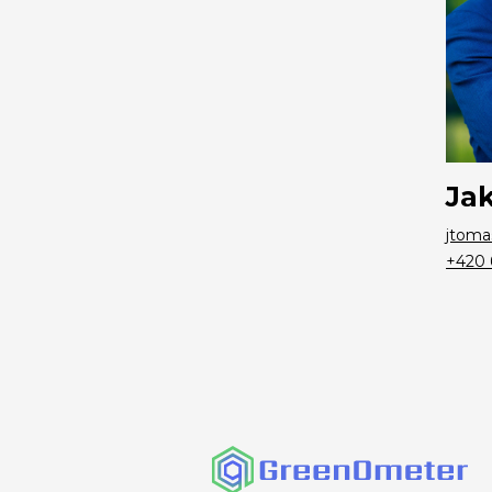
Ja
jtoma
+420 