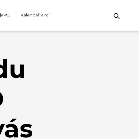
jektu
Kalendář akcí
du
D
vás