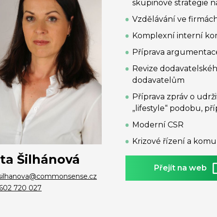
skupinové strategie 
Vzdělávání ve firmách
Komplexní interní k
Příprava argumentace
Revize dodavatelskéh
dodavatelům
Příprava zpráv o udrž
„lifestyle“ podobu, p
Moderní CSR
Krizové řízení a komu
ta Šilhánová
Přejít na web
.silhanova@commonsense.cz
602 720 027