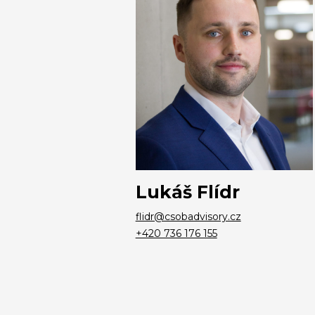
Lukáš Flídr
flidr@csobadvisory.cz
+420 736 176 155