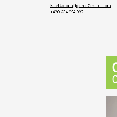
karel.kotoun@green0meter.com
+420 604 954 992