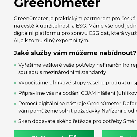
Green0meter
Green0meter je praktickým partnerem pro české a
na cestě k udržitelnosti a ESG. Máme vše pod jedn
digitální platformu pro správu ESG dat, která využ
AI, a k tomu silný expertní tým.
Jaké služby vám můžeme nabídnout?
Vyřešíme veškeré vaše potřeby nefinančního rep
souladu s mezinárodními standardy
Vypočítáme uhlíkové stopy vašeho produktu i s
Připravíme vás na podání CBAM hlášení (uhlíkov
Pomocí digitálního nástroje Green0meter Defor
vám pomůžeme splnit požadavky Nařízení o odl
Sken dodavatelského řetězce pro potřeby Smě