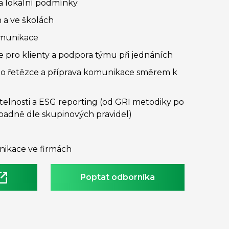
na lokální podmínky
 a ve školách
omunikace
 pro klienty a podpora týmu při jednáních
o řetězce a příprava komunikace směrem k
itelnosti a ESG reporting (od GRI metodiky po
řípadně dle skupinových pravidel)
nikace ve firmách
Poptat odborníka