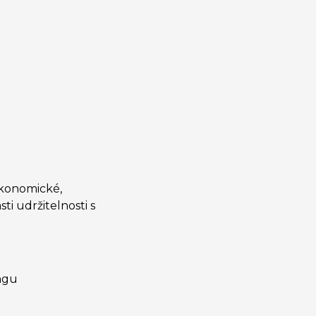
ekonomické,
i udržitelnosti s
ngu