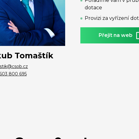
Poradíme vám v průbě
dotace
Provizi za vyřízení do
Přejít na web
kub Tomaštík
stik@csob.cz
603 800 695