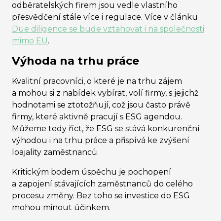
odběratelských firem jsou vedle vlastního
přesvědčení stále více i regulace. Více v článku
Due diligence se bude vztahovat i na společnosti
mimo EU
.
Výhoda na trhu práce
Kvalitní pracovníci, o které je na trhu zájem
a mohou si z nabídek vybírat, volí firmy, s jejichž
hodnotami se ztotožňují, což jsou často právě
firmy, které aktivně pracují s ESG agendou.
Můžeme tedy říct, že ESG se stává konkurenční
výhodou i na trhu práce a přispívá ke zvýšení
loajality zaměstnanců.
Kritickým bodem úspěchu je pochopení
a zapojení stávajících zaměstnanců do celého
procesu změny. Bez toho se investice do ESG
mohou minout účinkem.