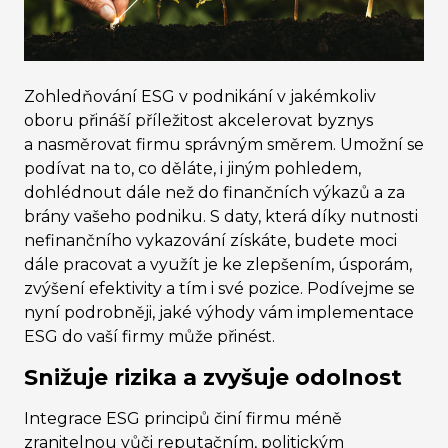
Zohledňování ESG v podnikání v jakémkoliv
oboru přináší příležitost akcelerovat byznys
a nasměrovat firmu správným směrem. Umožní se
podívat na to, co děláte, i jiným pohledem,
dohlédnout dále než do finančních výkazů a za
brány vašeho podniku. S daty, která díky nutnosti
nefinančního vykazování získáte, budete moci
dále pracovat a využít je ke zlepšením, úsporám,
zvýšení efektivity a tím i své pozice. Podívejme se
nyní podrobněji, jaké výhody vám implementace
ESG do vaší firmy může přinést.
Snižuje rizika a zvyšuje odolnost
Integrace ESG principů činí firmu méně
zranitelnou vůči reputačním, politickým