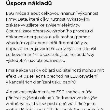
Úspora nákladů
ESG může zlepšit celkovou finanční výkonnost
firmy. Data, která díky nutnosti vykazování
získáte využijete ke zvýšení efektivity.
Optimalizace přepravy, výrobního procesu či
dokonce energetický audit mohou pomoci
zásadním způsobem snížit firemní účty za
dopravu, energii, vodu či suroviny a tím zlepšit
celkové finanční ukazatele jako hospodářský
výsledek či návratnost investic.
I malé akce však v oblasti udržitelnosti mohou mít
efekt. Ať už se jedná přechod na LED osvětlení
v kancelářích či snížení tisku papírů.
Ale pozor, implementace ESG s sebou může
přinést i zvýšení nákladů. Jednorázové do výše
zmíněných aktivit se postupně vrátí. Jiné je to
v případě, kdy jsou náklady vynaloženy neúčelně,