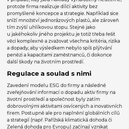
protože firma realizuje dílčí aktivity bez
promyšlené koncepce a strategie. Například sice
sníží množství jednorázových plastů, ale zároveň
tím zvýší uhlíkovou stopu. Stejně jako
u jakéhokoliv jiného projektu je totiž třeba řešit
věci komplexně a zvažovat všechna kritéria, rizika
a dopady, aby výsledkem nebylo spíš plýtvání
penězi a kapacitami zaměstnanců, či dokonce
další škody na životním prostředí.
Regulace a soulad s nimi
Zavedení modelu ESG do firmy a následné
zveřejňování informací o dopadu aktiv firmy na
životní prostředí a společnost byly zatím
dobrovolnými aktivitami osvícených a inovativních
firem. Postupně ale pro naplnění globálních cílů
a strategií (např. Pařížská klimatická dohoda či
Zelená dohoda pro Evropu) začínají vznikat