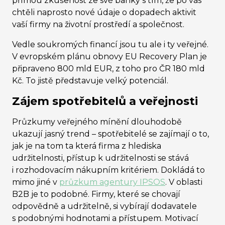
přímou zkušenost ze své banky s tím, že po vás
chtěli naprosto nové údaje o dopadech aktivit
vaší firmy na životní prostředí a společnost.
Vedle soukromých financí jsou tu ale i ty veřejné.
V evropském plánu obnovy EU Recovery Plan je
připraveno 800 mld EUR, z toho pro ČR 180 mld
Kč. To jistě představuje velký potenciál.
Zájem spotřebitelů a veřejnosti
Průzkumy veřejného mínění dlouhodobě
ukazují jasný trend – spotřebitelé se zajímají o to,
jak je na tom ta která firma z hlediska
udržitelnosti, přístup k udržitelnosti se stává
i rozhodovacím nákupním kritériem. Dokládá to
mimo jiné v
průzkum agentury IPSOS
. V oblasti
B2B je to podobné. Firmy, které se chovají
odpovědně a udržitelně, si vybírají dodavatele
s podobnými hodnotami a přístupem. Motivací